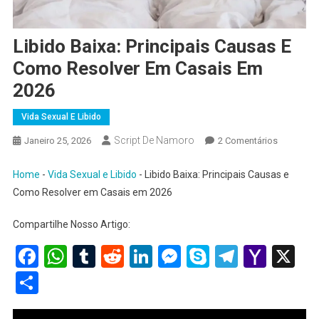
Libido Baixa: Principais Causas E
Como Resolver Em Casais Em
2026
Vida Sexual E Libido
Script De Namoro
Em
Janeiro 25, 2026
2 Comentários
Libido
Baixa:
Home
-
Vida Sexual e Libido
-
Libido Baixa: Principais Causas e
Principais
Como Resolver em Casais em 2026
Causas
E
Compartilhe Nosso Artigo:
Como
Facebook
WhatsApp
Tumblr
Reddit
LinkedIn
Messenger
Skype
Telegra
Yaho
X
Resolver
Mail
Em
Share
Casais
Em